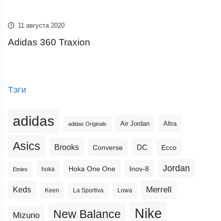
11 августа 2020
Adidas 360 Traxion
Тэги
adidas
Altra
Air Jordan
adidas Originals
Asics
Brooks
DC
Ecco
Converse
Jordan
Hoka One One
Inov-8
hoka
Etnies
Merrell
Keds
Keen
La Sportiva
Lowa
Nike
New Balance
Mizuno