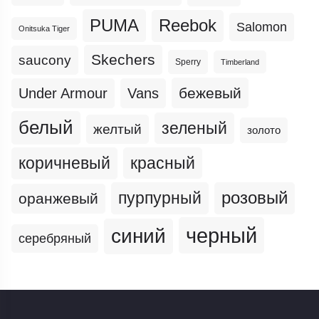
PUMA
Reebok
Salomon
Onitsuka Tiger
Skechers
saucony
Sperry
Timberland
бежевый
Under Armour
Vans
белый
зеленый
желтый
золото
коричневый
красный
пурпурный
розовый
оранжевый
черный
синий
серебряный