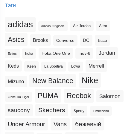
Тэги
adidas
Altra
Air Jordan
adidas Originals
Asics
Brooks
DC
Ecco
Converse
Jordan
Hoka One One
Inov-8
hoka
Etnies
Merrell
Keds
Keen
La Sportiva
Lowa
Nike
New Balance
Mizuno
PUMA
Reebok
Salomon
Onitsuka Tiger
Skechers
saucony
Sperry
Timberland
бежевый
Under Armour
Vans