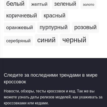
белый
зеленый
желтый
золото
коричневый
красный
пурпурный
розовый
оранжевый
черный
синий
серебряный
Следите за последними трендами
в мире
кроссовок
Новости, обзоры, тесты кроссовок и кед. Так же вы
можете узнать даты релизов моделей, как ухаживать за
кроссовками или кедами.