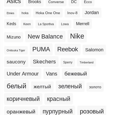
Asics
Brooks
DC
Ecco
Converse
Jordan
Hoka One One
Inov-8
hoka
Etnies
Merrell
Keds
Keen
La Sportiva
Lowa
Nike
New Balance
Mizuno
PUMA
Reebok
Salomon
Onitsuka Tiger
Skechers
saucony
Sperry
Timberland
бежевый
Under Armour
Vans
белый
зеленый
желтый
золото
коричневый
красный
пурпурный
розовый
оранжевый