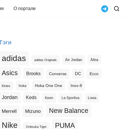
ия
О портале
Тэги
adidas
Altra
Air Jordan
adidas Originals
Asics
Brooks
DC
Ecco
Converse
Hoka One One
Inov-8
hoka
Etnies
Jordan
Keds
Keen
La Sportiva
Lowa
New Balance
Merrell
Mizuno
Nike
PUMA
Onitsuka Tiger