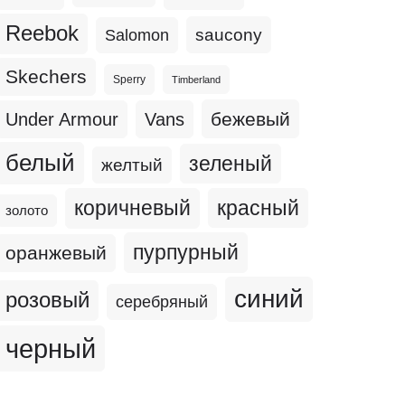
Reebok
Salomon
saucony
Skechers
Sperry
Timberland
бежевый
Under Armour
Vans
белый
зеленый
желтый
коричневый
красный
золото
пурпурный
оранжевый
синий
розовый
серебряный
черный