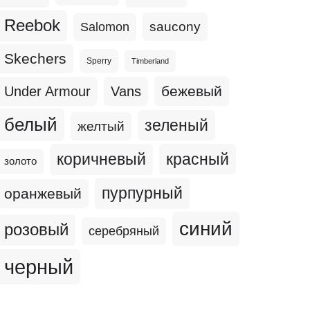
Reebok
Salomon
saucony
Skechers
Sperry
Timberland
бежевый
Under Armour
Vans
белый
зеленый
желтый
коричневый
красный
золото
пурпурный
оранжевый
синий
розовый
серебряный
черный