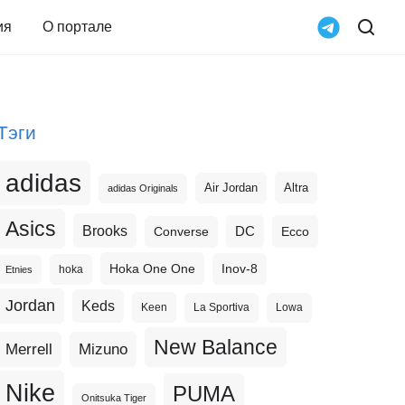
ия
О портале
Тэги
adidas
Altra
Air Jordan
adidas Originals
Asics
Brooks
DC
Ecco
Converse
Hoka One One
Inov-8
hoka
Etnies
Jordan
Keds
Keen
La Sportiva
Lowa
New Balance
Merrell
Mizuno
Nike
PUMA
Onitsuka Tiger