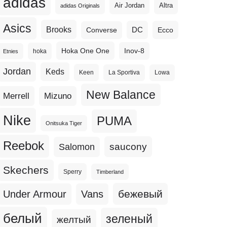
adidas
Altra
Air Jordan
adidas Originals
Asics
Brooks
DC
Ecco
Converse
Hoka One One
Inov-8
hoka
Etnies
Jordan
Keds
Keen
La Sportiva
Lowa
New Balance
Merrell
Mizuno
Nike
PUMA
Onitsuka Tiger
Reebok
Salomon
saucony
Skechers
Sperry
Timberland
бежевый
Under Armour
Vans
белый
зеленый
желтый