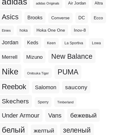
adidas
Altra
Air Jordan
adidas Originals
Asics
Brooks
DC
Ecco
Converse
Hoka One One
Inov-8
hoka
Etnies
Jordan
Keds
Keen
La Sportiva
Lowa
New Balance
Merrell
Mizuno
Nike
PUMA
Onitsuka Tiger
Reebok
Salomon
saucony
Skechers
Sperry
Timberland
бежевый
Under Armour
Vans
белый
зеленый
желтый