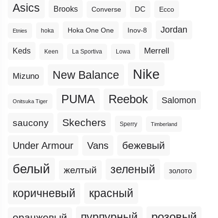
Asics
Brooks
DC
Ecco
Converse
Jordan
Hoka One One
Inov-8
hoka
Etnies
Merrell
Keds
Keen
La Sportiva
Lowa
Nike
New Balance
Mizuno
PUMA
Reebok
Salomon
Onitsuka Tiger
Skechers
saucony
Sperry
Timberland
бежевый
Under Armour
Vans
белый
зеленый
желтый
золото
коричневый
красный
пурпурный
розовый
оранжевый