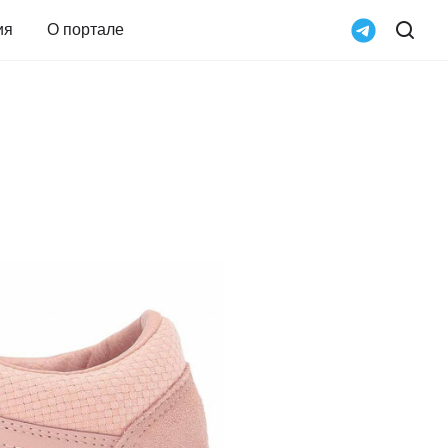
ия
О портале