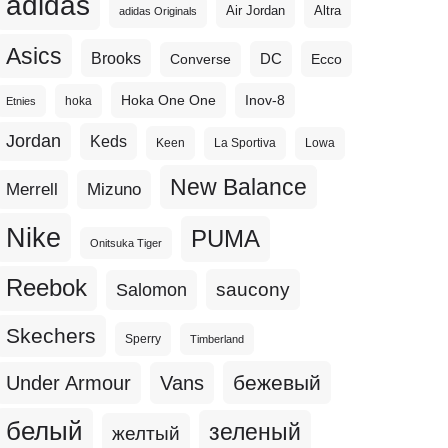
adidas
Altra
Air Jordan
adidas Originals
Asics
Brooks
DC
Ecco
Converse
Hoka One One
Inov-8
hoka
Etnies
Jordan
Keds
Keen
La Sportiva
Lowa
New Balance
Merrell
Mizuno
Nike
PUMA
Onitsuka Tiger
Reebok
Salomon
saucony
Skechers
Sperry
Timberland
бежевый
Under Armour
Vans
белый
зеленый
желтый