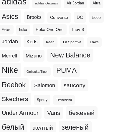
adidas
Altra
Air Jordan
adidas Originals
Asics
Brooks
DC
Ecco
Converse
Hoka One One
Inov-8
hoka
Etnies
Jordan
Keds
Keen
La Sportiva
Lowa
New Balance
Merrell
Mizuno
Nike
PUMA
Onitsuka Tiger
Reebok
Salomon
saucony
Skechers
Sperry
Timberland
бежевый
Under Armour
Vans
белый
зеленый
желтый