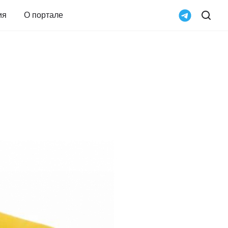
ия
О портале