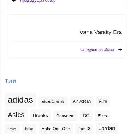
Предыдущий обзор
Vans Varsity Era
Следующий обзор
Тэги
adidas
Altra
Air Jordan
adidas Originals
Asics
Brooks
DC
Ecco
Converse
Jordan
Hoka One One
Inov-8
hoka
Etnies