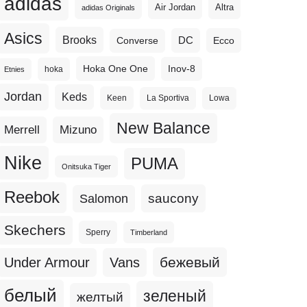
adidas
Altra
Air Jordan
adidas Originals
Asics
Brooks
DC
Ecco
Converse
Hoka One One
Inov-8
hoka
Etnies
Jordan
Keds
Keen
La Sportiva
Lowa
New Balance
Merrell
Mizuno
Nike
PUMA
Onitsuka Tiger
Reebok
Salomon
saucony
Skechers
Sperry
Timberland
бежевый
Under Armour
Vans
белый
зеленый
желтый