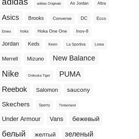
adidas
Altra
Air Jordan
adidas Originals
Asics
Brooks
DC
Ecco
Converse
Hoka One One
Inov-8
hoka
Etnies
Jordan
Keds
Keen
La Sportiva
Lowa
New Balance
Merrell
Mizuno
Nike
PUMA
Onitsuka Tiger
Reebok
Salomon
saucony
Skechers
Sperry
Timberland
бежевый
Under Armour
Vans
белый
зеленый
желтый