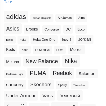
Тэги
adidas
Altra
Air Jordan
adidas Originals
Asics
Brooks
DC
Ecco
Converse
Jordan
Hoka One One
Inov-8
hoka
Etnies
Merrell
Keds
Keen
La Sportiva
Lowa
Nike
New Balance
Mizuno
PUMA
Reebok
Salomon
Onitsuka Tiger
Skechers
saucony
Sperry
Timberland
бежевый
Under Armour
Vans