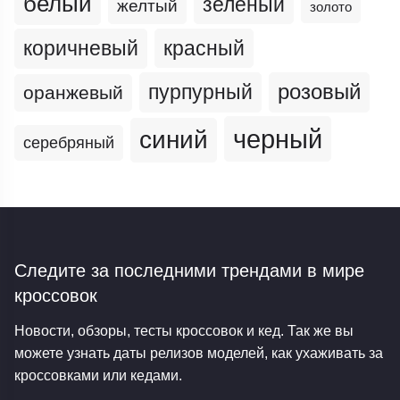
белый
зеленый
желтый
золото
коричневый
красный
пурпурный
розовый
оранжевый
черный
синий
серебряный
Следите за последними трендами
в мире
кроссовок
Новости, обзоры, тесты кроссовок и кед. Так же вы
можете узнать даты релизов моделей, как ухаживать за
кроссовками или кедами.