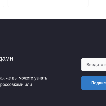
ндами
Так же вы можете узнать
Подпис
кроссовками или