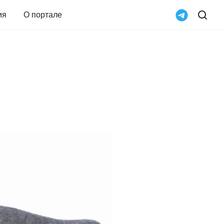
ия
О портале