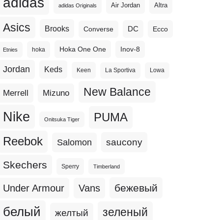
adidas
Altra
Air Jordan
adidas Originals
Asics
Brooks
DC
Ecco
Converse
Hoka One One
Inov-8
hoka
Etnies
Jordan
Keds
Keen
La Sportiva
Lowa
New Balance
Merrell
Mizuno
Nike
PUMA
Onitsuka Tiger
Reebok
Salomon
saucony
Skechers
Sperry
Timberland
бежевый
Under Armour
Vans
белый
зеленый
желтый