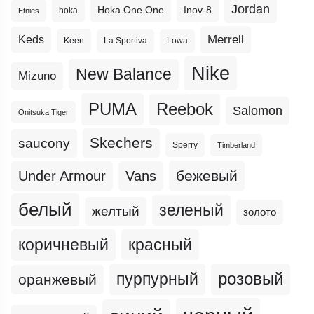
Jordan
Hoka One One
Inov-8
hoka
Etnies
Merrell
Keds
Keen
La Sportiva
Lowa
Nike
New Balance
Mizuno
PUMA
Reebok
Salomon
Onitsuka Tiger
Skechers
saucony
Sperry
Timberland
бежевый
Under Armour
Vans
белый
зеленый
желтый
золото
коричневый
красный
пурпурный
розовый
оранжевый