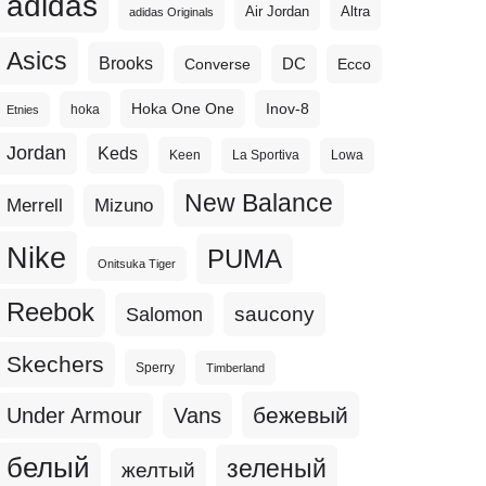
adidas
Altra
Air Jordan
adidas Originals
Asics
Brooks
DC
Ecco
Converse
Hoka One One
Inov-8
hoka
Etnies
Jordan
Keds
Keen
La Sportiva
Lowa
New Balance
Merrell
Mizuno
Nike
PUMA
Onitsuka Tiger
Reebok
Salomon
saucony
Skechers
Sperry
Timberland
бежевый
Under Armour
Vans
белый
зеленый
желтый