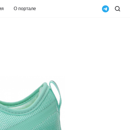
ия
О портале