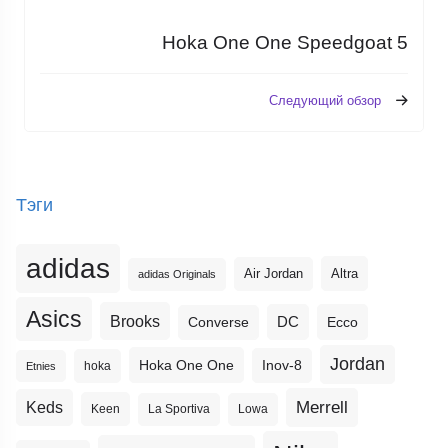
Hoka One One Speedgoat 5
Следующий обзор
Тэги
adidas
Altra
Air Jordan
adidas Originals
Asics
Brooks
DC
Ecco
Converse
Jordan
Hoka One One
Inov-8
hoka
Etnies
Merrell
Keds
Keen
La Sportiva
Lowa