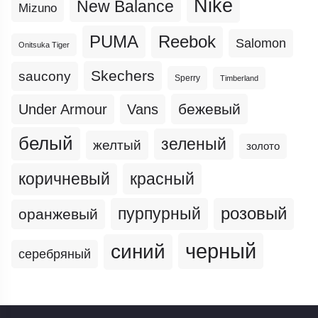
Nike
New Balance
Mizuno
PUMA
Reebok
Salomon
Onitsuka Tiger
Skechers
saucony
Sperry
Timberland
бежевый
Under Armour
Vans
белый
зеленый
желтый
золото
коричневый
красный
пурпурный
розовый
оранжевый
черный
синий
серебряный