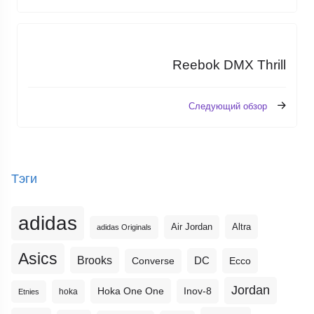
Reebok DMX Thrill
Следующий обзор
Тэги
adidas
Altra
Air Jordan
adidas Originals
Asics
Brooks
DC
Ecco
Converse
Jordan
Hoka One One
Inov-8
hoka
Etnies