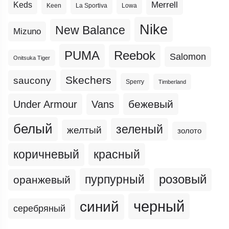
Merrell
Keds
Keen
La Sportiva
Lowa
Nike
New Balance
Mizuno
PUMA
Reebok
Salomon
Onitsuka Tiger
Skechers
saucony
Sperry
Timberland
бежевый
Under Armour
Vans
белый
зеленый
желтый
золото
коричневый
красный
пурпурный
розовый
оранжевый
черный
синий
серебряный