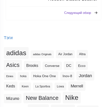
Следующий обзор
Тэги
adidas
Altra
Air Jordan
adidas Originals
Asics
Brooks
DC
Ecco
Converse
Jordan
Hoka One One
Inov-8
hoka
Etnies
Merrell
Keds
Keen
La Sportiva
Lowa
Nike
New Balance
Mizuno