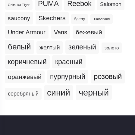
PUMA
Reebok
Salomon
Onitsuka Tiger
Skechers
saucony
Sperry
Timberland
бежевый
Under Armour
Vans
белый
зеленый
желтый
золото
коричневый
красный
пурпурный
розовый
оранжевый
черный
синий
серебряный