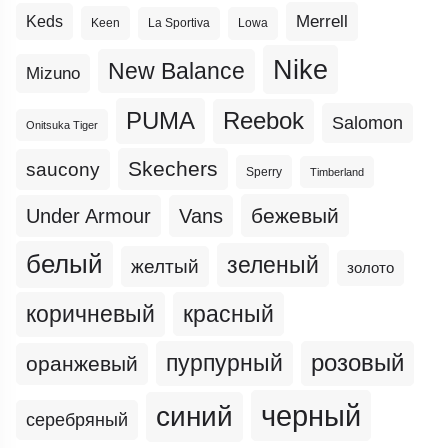
Merrell
Keds
Keen
La Sportiva
Lowa
Nike
New Balance
Mizuno
PUMA
Reebok
Salomon
Onitsuka Tiger
Skechers
saucony
Sperry
Timberland
бежевый
Under Armour
Vans
белый
зеленый
желтый
золото
коричневый
красный
пурпурный
розовый
оранжевый
черный
синий
серебряный