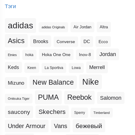
Тэги
adidas
Altra
Air Jordan
adidas Originals
Asics
Brooks
DC
Ecco
Converse
Jordan
Hoka One One
Inov-8
hoka
Etnies
Merrell
Keds
Keen
La Sportiva
Lowa
Nike
New Balance
Mizuno
PUMA
Reebok
Salomon
Onitsuka Tiger
Skechers
saucony
Sperry
Timberland
бежевый
Under Armour
Vans