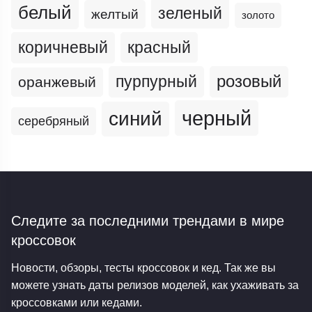
белый
зеленый
желтый
золото
коричневый
красный
пурпурный
розовый
оранжевый
черный
синий
серебряный
Следите за последними трендами
в мире
кроссовок
Новости, обзоры, тесты кроссовок и кед. Так же вы
можете узнать даты релизов моделей, как ухаживать за
кроссовками или кедами.