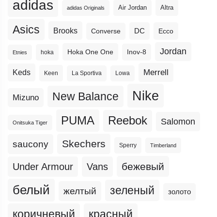
adidas
Altra
Air Jordan
adidas Originals
Asics
Brooks
DC
Ecco
Converse
Jordan
Hoka One One
Inov-8
hoka
Etnies
Merrell
Keds
Keen
La Sportiva
Lowa
Nike
New Balance
Mizuno
PUMA
Reebok
Salomon
Onitsuka Tiger
Skechers
saucony
Sperry
Timberland
бежевый
Under Armour
Vans
белый
зеленый
желтый
золото
коричневый
красный