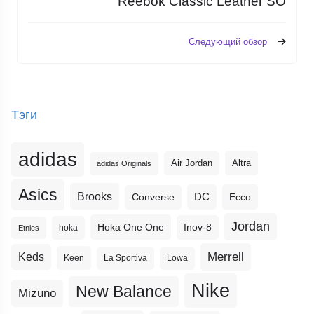
Reebok Classic Leather SO
Следующий обзор
Тэги
adidas
Altra
Air Jordan
adidas Originals
Asics
Brooks
DC
Ecco
Converse
Jordan
Hoka One One
Inov-8
hoka
Etnies
Merrell
Keds
Keen
La Sportiva
Lowa
Nike
New Balance
Mizuno