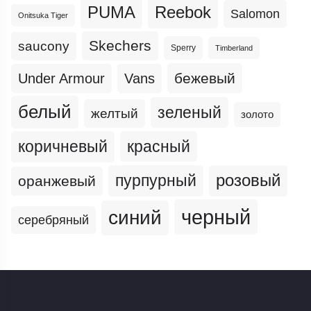
PUMA
Reebok
Salomon
Onitsuka Tiger
Skechers
saucony
Sperry
Timberland
бежевый
Under Armour
Vans
белый
зеленый
желтый
золото
коричневый
красный
пурпурный
розовый
оранжевый
черный
синий
серебряный