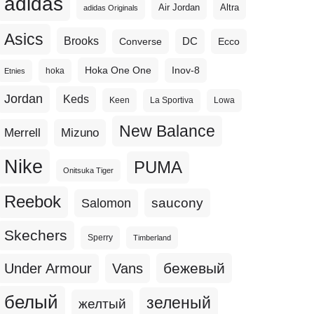
adidas
Altra
Air Jordan
adidas Originals
Asics
Brooks
DC
Ecco
Converse
Hoka One One
Inov-8
hoka
Etnies
Jordan
Keds
Keen
La Sportiva
Lowa
New Balance
Merrell
Mizuno
Nike
PUMA
Onitsuka Tiger
Reebok
Salomon
saucony
Skechers
Sperry
Timberland
бежевый
Under Armour
Vans
белый
зеленый
желтый