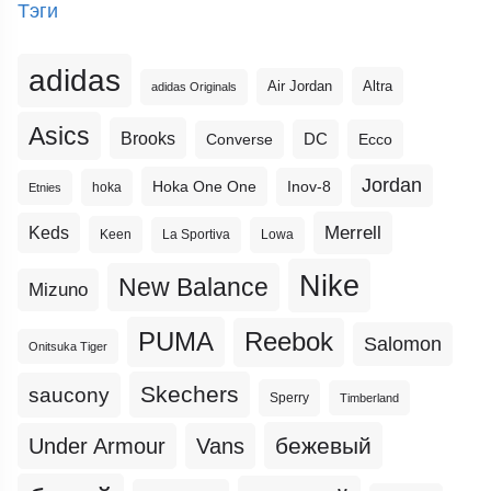
Тэги
adidas
Altra
Air Jordan
adidas Originals
Asics
Brooks
DC
Ecco
Converse
Jordan
Hoka One One
Inov-8
hoka
Etnies
Merrell
Keds
Keen
La Sportiva
Lowa
Nike
New Balance
Mizuno
PUMA
Reebok
Salomon
Onitsuka Tiger
Skechers
saucony
Sperry
Timberland
бежевый
Under Armour
Vans