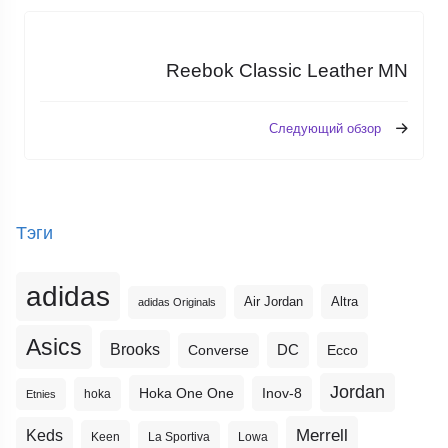
Reebok Classic Leather MN
Следующий обзор
Тэги
adidas
Altra
Air Jordan
adidas Originals
Asics
Brooks
DC
Ecco
Converse
Jordan
Hoka One One
Inov-8
hoka
Etnies
Merrell
Keds
Keen
La Sportiva
Lowa