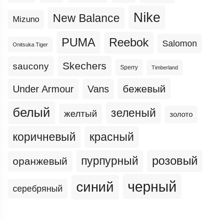
Nike
New Balance
Mizuno
PUMA
Reebok
Salomon
Onitsuka Tiger
Skechers
saucony
Sperry
Timberland
бежевый
Under Armour
Vans
белый
зеленый
желтый
золото
коричневый
красный
пурпурный
розовый
оранжевый
черный
синий
серебряный