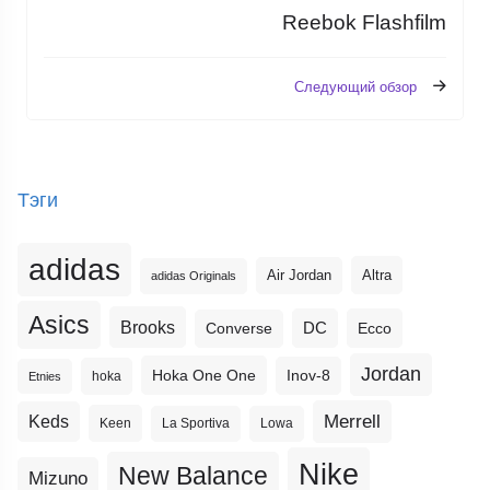
Reebok Flashfilm
Следующий обзор
Тэги
adidas
Altra
Air Jordan
adidas Originals
Asics
Brooks
DC
Ecco
Converse
Jordan
Hoka One One
Inov-8
hoka
Etnies
Merrell
Keds
Keen
La Sportiva
Lowa
Nike
New Balance
Mizuno