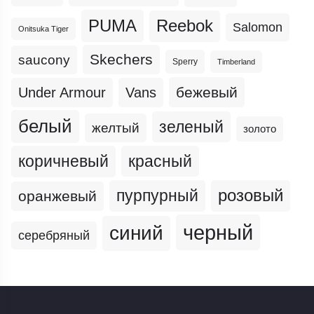
PUMA
Reebok
Salomon
Onitsuka Tiger
Skechers
saucony
Sperry
Timberland
бежевый
Under Armour
Vans
белый
зеленый
желтый
золото
коричневый
красный
пурпурный
розовый
оранжевый
черный
синий
серебряный