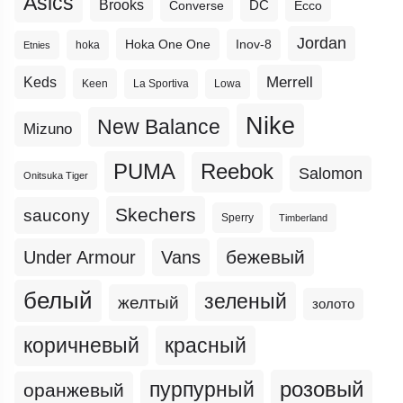
Asics
Brooks
DC
Ecco
Converse
Jordan
Hoka One One
Inov-8
hoka
Etnies
Merrell
Keds
Keen
La Sportiva
Lowa
Nike
New Balance
Mizuno
PUMA
Reebok
Salomon
Onitsuka Tiger
Skechers
saucony
Sperry
Timberland
бежевый
Under Armour
Vans
белый
зеленый
желтый
золото
коричневый
красный
пурпурный
розовый
оранжевый