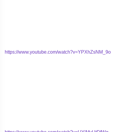
https://www.youtube.com/watch?v=YPXhZsNM_9o
https://www.youtube.com/watch?v=UYlMvUtDfWg