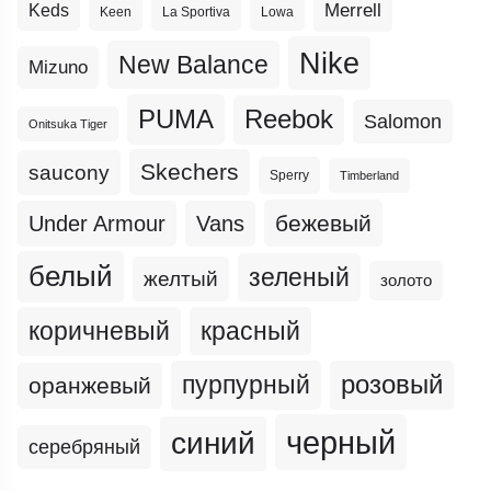
Merrell
Keds
Keen
La Sportiva
Lowa
Nike
New Balance
Mizuno
PUMA
Reebok
Salomon
Onitsuka Tiger
Skechers
saucony
Sperry
Timberland
бежевый
Under Armour
Vans
белый
зеленый
желтый
золото
коричневый
красный
пурпурный
розовый
оранжевый
черный
синий
серебряный