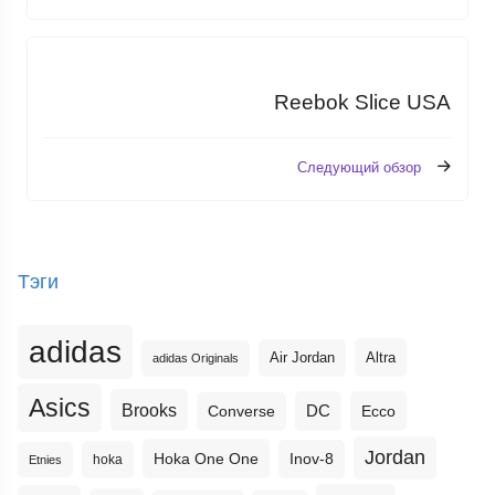
Reebok Slice USA
Следующий обзор
Тэги
adidas
Altra
Air Jordan
adidas Originals
Asics
Brooks
DC
Ecco
Converse
Jordan
Hoka One One
Inov-8
hoka
Etnies