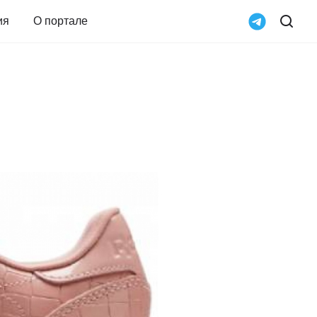
ия
О портале