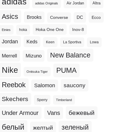
adidas
Altra
Air Jordan
adidas Originals
Asics
Brooks
DC
Ecco
Converse
Hoka One One
Inov-8
hoka
Etnies
Jordan
Keds
Keen
La Sportiva
Lowa
New Balance
Merrell
Mizuno
Nike
PUMA
Onitsuka Tiger
Reebok
Salomon
saucony
Skechers
Sperry
Timberland
бежевый
Under Armour
Vans
белый
зеленый
желтый