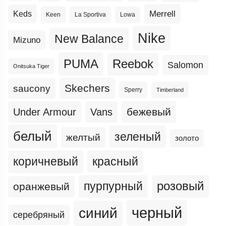
Merrell
Keds
Keen
La Sportiva
Lowa
Nike
New Balance
Mizuno
PUMA
Reebok
Salomon
Onitsuka Tiger
Skechers
saucony
Sperry
Timberland
бежевый
Under Armour
Vans
белый
зеленый
желтый
золото
коричневый
красный
пурпурный
розовый
оранжевый
черный
синий
серебряный