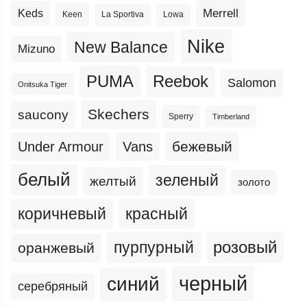
Merrell
Keds
Keen
La Sportiva
Lowa
Nike
New Balance
Mizuno
PUMA
Reebok
Salomon
Onitsuka Tiger
Skechers
saucony
Sperry
Timberland
бежевый
Under Armour
Vans
белый
зеленый
желтый
золото
коричневый
красный
пурпурный
розовый
оранжевый
черный
синий
серебряный