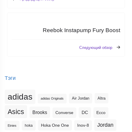
Reebok Instapump Fury Boost
Следующий обзор
Тэги
adidas
Altra
Air Jordan
adidas Originals
Asics
Brooks
DC
Ecco
Converse
Jordan
Hoka One One
Inov-8
hoka
Etnies