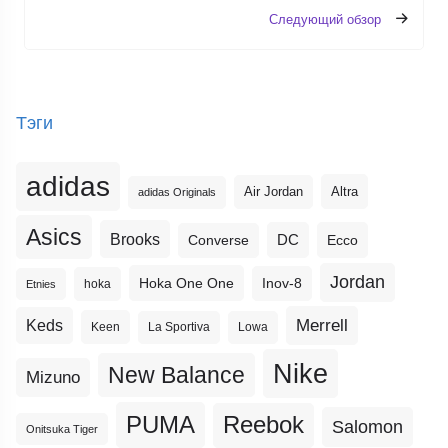
Следующий обзор
Тэги
adidas
Altra
Air Jordan
adidas Originals
Asics
Brooks
DC
Ecco
Converse
Jordan
Hoka One One
Inov-8
hoka
Etnies
Merrell
Keds
Keen
La Sportiva
Lowa
Nike
New Balance
Mizuno
PUMA
Reebok
Salomon
Onitsuka Tiger