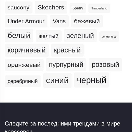
Skechers
saucony
Sperry
Timberland
бежевый
Under Armour
Vans
белый
зеленый
желтый
золото
коричневый
красный
пурпурный
розовый
оранжевый
черный
синий
серебряный
Следите за последними трендами
в мире
кроссовок