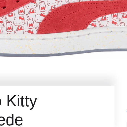
 Kitty
ede