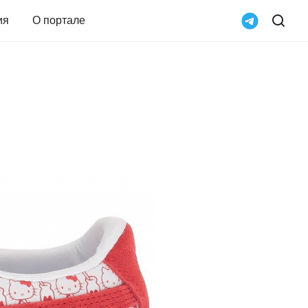
ия
О портале