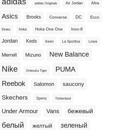
adidas
Altra
Air Jordan
adidas Originals
Asics
Brooks
DC
Ecco
Converse
Hoka One One
Inov-8
hoka
Etnies
Jordan
Keds
Keen
La Sportiva
Lowa
New Balance
Merrell
Mizuno
Nike
PUMA
Onitsuka Tiger
Reebok
Salomon
saucony
Skechers
Sperry
Timberland
бежевый
Under Armour
Vans
белый
зеленый
желтый