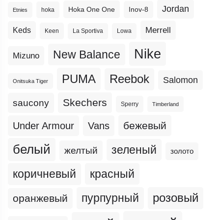
Jordan
Hoka One One
Inov-8
hoka
Etnies
Merrell
Keds
Keen
La Sportiva
Lowa
Nike
New Balance
Mizuno
PUMA
Reebok
Salomon
Onitsuka Tiger
Skechers
saucony
Sperry
Timberland
бежевый
Under Armour
Vans
белый
зеленый
желтый
золото
коричневый
красный
пурпурный
розовый
оранжевый