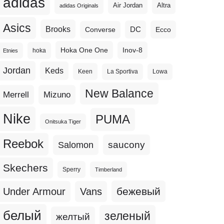
adidas
Altra
Air Jordan
adidas Originals
Asics
Brooks
DC
Ecco
Converse
Hoka One One
Inov-8
hoka
Etnies
Jordan
Keds
Keen
La Sportiva
Lowa
New Balance
Merrell
Mizuno
Nike
PUMA
Onitsuka Tiger
Reebok
Salomon
saucony
Skechers
Sperry
Timberland
бежевый
Under Armour
Vans
белый
зеленый
желтый