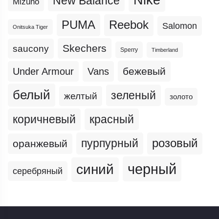
New Balance
Mizuno
PUMA
Reebok
Salomon
Onitsuka Tiger
Skechers
saucony
Sperry
Timberland
бежевый
Under Armour
Vans
белый
зеленый
желтый
золото
коричневый
красный
пурпурный
розовый
оранжевый
черный
синий
серебряный