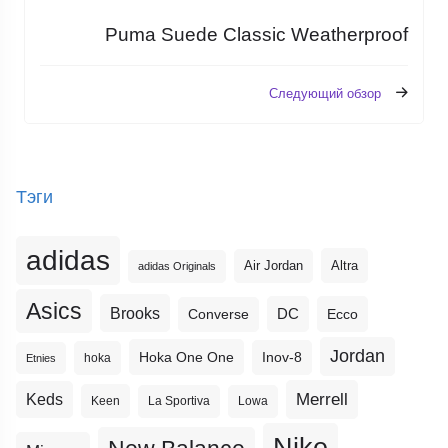
Puma Suede Classic Weatherproof
Следующий обзор
Тэги
adidas
Altra
Air Jordan
adidas Originals
Asics
Brooks
DC
Ecco
Converse
Jordan
Hoka One One
Inov-8
hoka
Etnies
Merrell
Keds
Keen
La Sportiva
Lowa
Nike