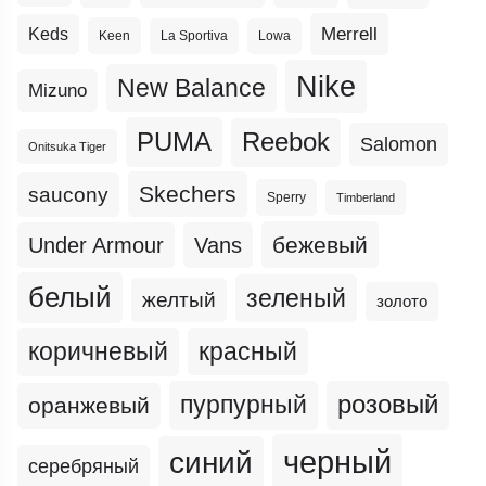
Merrell
Keds
Keen
La Sportiva
Lowa
Nike
New Balance
Mizuno
PUMA
Reebok
Salomon
Onitsuka Tiger
Skechers
saucony
Sperry
Timberland
бежевый
Under Armour
Vans
белый
зеленый
желтый
золото
коричневый
красный
пурпурный
розовый
оранжевый
черный
синий
серебряный