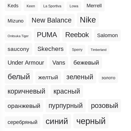
Merrell
Keds
Keen
La Sportiva
Lowa
Nike
New Balance
Mizuno
PUMA
Reebok
Salomon
Onitsuka Tiger
Skechers
saucony
Sperry
Timberland
бежевый
Under Armour
Vans
белый
зеленый
желтый
золото
коричневый
красный
пурпурный
розовый
оранжевый
черный
синий
серебряный