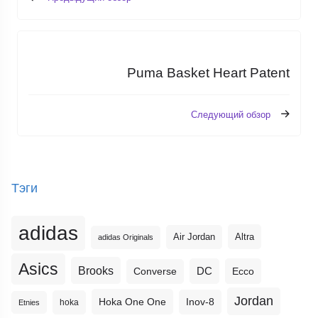
Puma Basket Heart Patent
Следующий обзор
Тэги
adidas
Altra
Air Jordan
adidas Originals
Asics
Brooks
DC
Ecco
Converse
Jordan
Hoka One One
Inov-8
hoka
Etnies