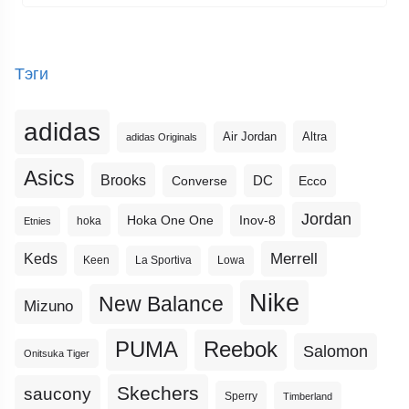
Тэги
adidas
Altra
Air Jordan
adidas Originals
Asics
Brooks
DC
Ecco
Converse
Jordan
Hoka One One
Inov-8
hoka
Etnies
Merrell
Keds
Keen
La Sportiva
Lowa
Nike
New Balance
Mizuno
PUMA
Reebok
Salomon
Onitsuka Tiger
Skechers
saucony
Sperry
Timberland