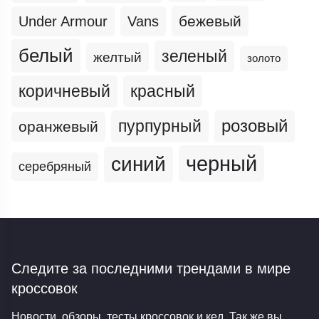
бежевый
Under Armour
Vans
белый
зеленый
желтый
золото
коричневый
красный
пурпурный
розовый
оранжевый
черный
синий
серебряный
Следите за последними трендами
в мире
кроссовок
Новости, обзоры, тесты кроссовок и кед. Так же вы