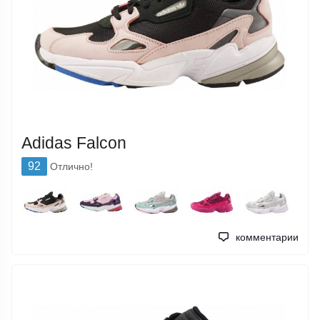
Adidas Falcon
92
Отлично!
комментарии