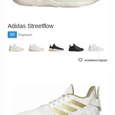
Adidas Streetflow
88
Хорошо!
комментарии