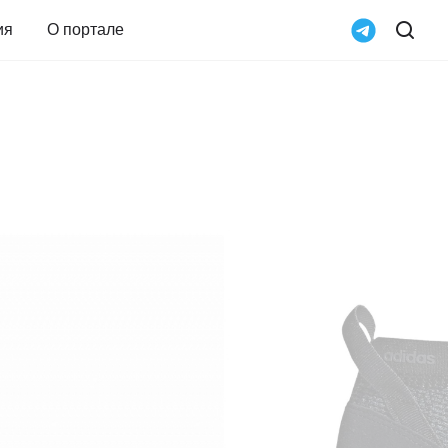
ия
О портале