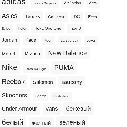
adidas
Altra
Air Jordan
adidas Originals
Asics
Brooks
DC
Ecco
Converse
Hoka One One
Inov-8
hoka
Etnies
Jordan
Keds
Keen
La Sportiva
Lowa
New Balance
Merrell
Mizuno
Nike
PUMA
Onitsuka Tiger
Reebok
Salomon
saucony
Skechers
Sperry
Timberland
бежевый
Under Armour
Vans
белый
зеленый
желтый