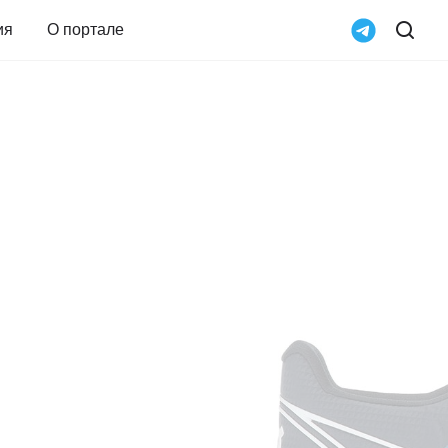
ия
О портале