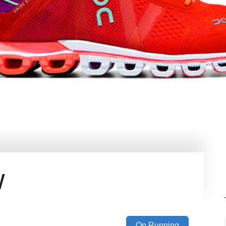
w
On Running