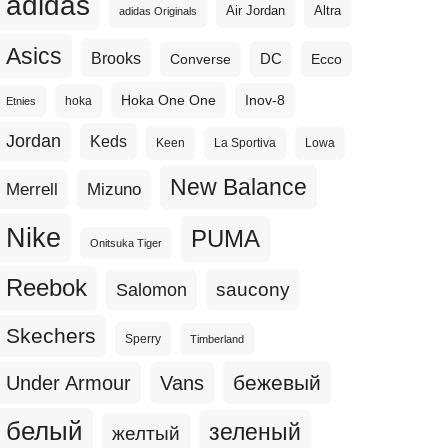
adidas
Altra
Air Jordan
adidas Originals
Asics
Brooks
DC
Ecco
Converse
Hoka One One
Inov-8
hoka
Etnies
Jordan
Keds
Keen
La Sportiva
Lowa
New Balance
Merrell
Mizuno
Nike
PUMA
Onitsuka Tiger
Reebok
Salomon
saucony
Skechers
Sperry
Timberland
бежевый
Under Armour
Vans
белый
зеленый
желтый