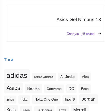
Asics Gel Nimbus 18
Следующий обзор
Тэги
adidas
Altra
Air Jordan
adidas Originals
Asics
Brooks
DC
Ecco
Converse
Jordan
Hoka One One
Inov-8
hoka
Etnies
Merrell
Keds
Keen
La Sportiva
Lowa