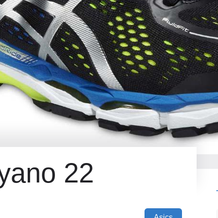
ayano 22
Asics