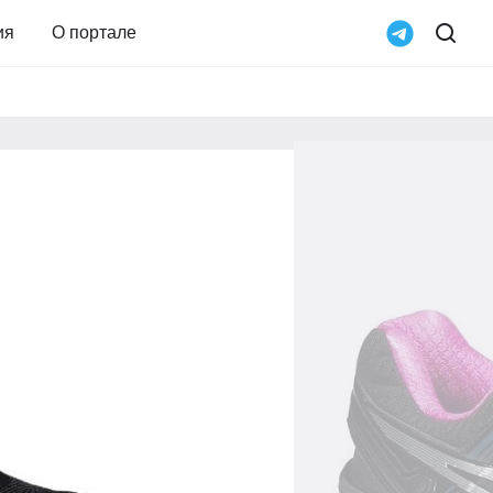
ия
О портале