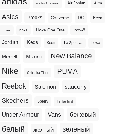
adidas
Altra
Air Jordan
adidas Originals
Asics
Brooks
DC
Ecco
Converse
Hoka One One
Inov-8
hoka
Etnies
Jordan
Keds
Keen
La Sportiva
Lowa
New Balance
Merrell
Mizuno
Nike
PUMA
Onitsuka Tiger
Reebok
Salomon
saucony
Skechers
Sperry
Timberland
бежевый
Under Armour
Vans
белый
зеленый
желтый