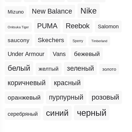
Nike
New Balance
Mizuno
PUMA
Reebok
Salomon
Onitsuka Tiger
Skechers
saucony
Sperry
Timberland
бежевый
Under Armour
Vans
белый
зеленый
желтый
золото
коричневый
красный
пурпурный
розовый
оранжевый
черный
синий
серебряный