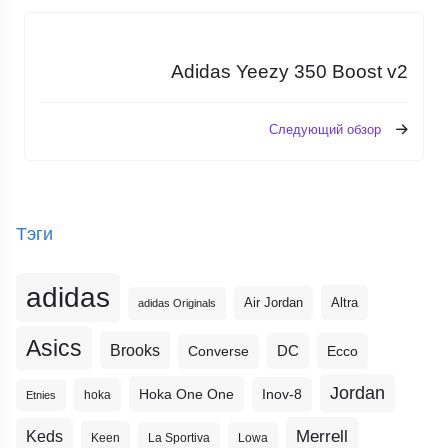
Adidas Yeezy 350 Boost v2
Следующий обзор
Тэги
adidas
Altra
Air Jordan
adidas Originals
Asics
Brooks
DC
Ecco
Converse
Jordan
Hoka One One
Inov-8
hoka
Etnies
Merrell
Keds
Keen
La Sportiva
Lowa