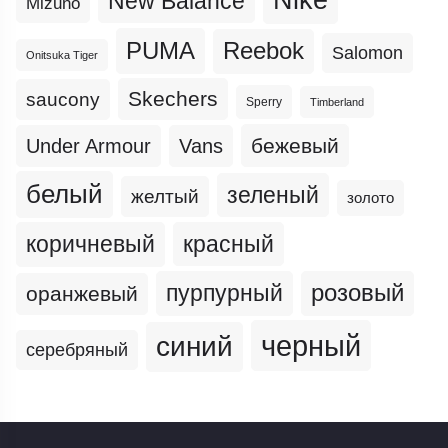
New Balance
Mizuno
PUMA
Reebok
Salomon
Onitsuka Tiger
Skechers
saucony
Sperry
Timberland
бежевый
Under Armour
Vans
белый
зеленый
желтый
золото
коричневый
красный
пурпурный
розовый
оранжевый
черный
синий
серебряный