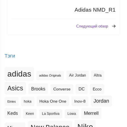
Adidas NMD_R1
Следующий обзор
Тэги
adidas
Altra
Air Jordan
adidas Originals
Asics
Brooks
DC
Ecco
Converse
Jordan
Hoka One One
Inov-8
hoka
Etnies
Merrell
Keds
Keen
La Sportiva
Lowa
Nike