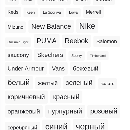
Merrell
Keds
Keen
La Sportiva
Lowa
Nike
New Balance
Mizuno
PUMA
Reebok
Salomon
Onitsuka Tiger
Skechers
saucony
Sperry
Timberland
бежевый
Under Armour
Vans
белый
зеленый
желтый
золото
коричневый
красный
пурпурный
розовый
оранжевый
черный
синий
серебряный