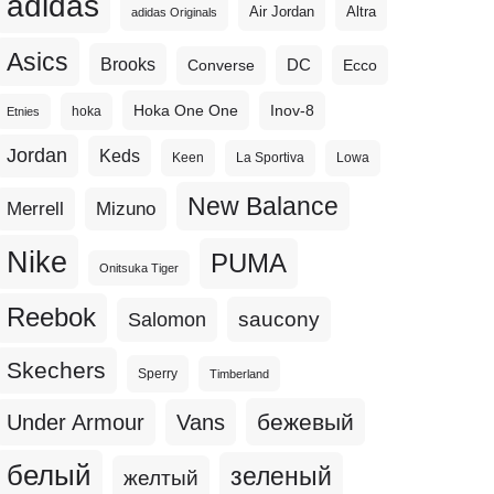
adidas
Altra
Air Jordan
adidas Originals
Asics
Brooks
DC
Ecco
Converse
Hoka One One
Inov-8
hoka
Etnies
Jordan
Keds
Keen
La Sportiva
Lowa
New Balance
Merrell
Mizuno
Nike
PUMA
Onitsuka Tiger
Reebok
Salomon
saucony
Skechers
Sperry
Timberland
бежевый
Under Armour
Vans
белый
зеленый
желтый