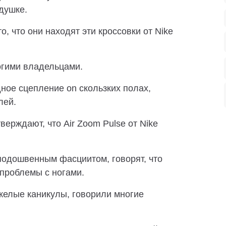
душке.
, что они находят эти кроссовки от Nike
огими владельцами.
ное сцепление on скользких полах,
лей.
ерждают, что Air Zoom Pulse от Nike
одошвенным фасциитом, говорят, что
 проблемы с ногами.
желые каникулы, говорили многие